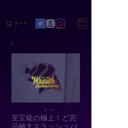
ME
カート
NU
至宝級の極上！ど完
品極太スラッシュバ