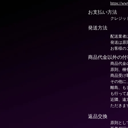
https://w
お支払い方法
クレジッ
発送方法
配送業者
発送は原
お客様の
商品代金以外の付
商品代金
原則、梱
​商品受
​その他
離島、も
も行って
​近隣、
ただきま
返品交換
原則とし