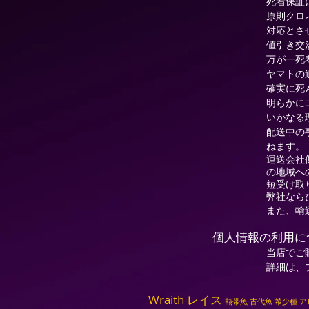
死着保証
原則クロ
対応とさ
値引き交
万が一死
ヤマトの
確実に死
明らかに
いかなる
配送中の
ねます。
運送会社
の地域へ
短受け取
弊社なら
また、輸
個人情報の利用に
当店でご
詳細は、
Wraith レイス
熱帯魚 古代魚 希少種 