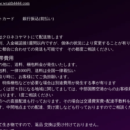
ww.wraith4444.com
トカード 銀行振込(前払い)
はクロネコヤマトにて配送致します
則、入金確認後1週間以内ですが、個体の状況により変更することが有
ご都合に合わせての発送も可能です
​ その都度ご相談ください。
帯費用
の他に、送料、梱包料金が発生いたします。
包料、一律1000円、送料は全国一律着払い
け取り時に、お客様にてご負担願います。
に、特殊梱包などが必要な場合は別途費用が発生する事が有ります
しくは翌々日になる地域に関してましては、中部国際空港からのお客様
おります。1度ご相談ください
遠方への直接配達も行っております。その場合は交通費実費+配達手数料
す。中間地点までの配達、受け渡しなども行っておりますのでご相談く
て生き物ですので、返品 交換は受け付けておりません。