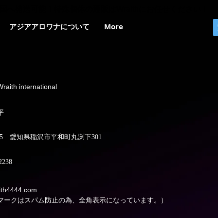
国へ発送可能！特殊個体の通販はWraithにお任せください！
アジアアロワナについて
More
th international
平
1305 愛知県稲沢市平和町丸渕下301
2238
ith4444.com
マークはスパム防止の為、全角表示になっています。）