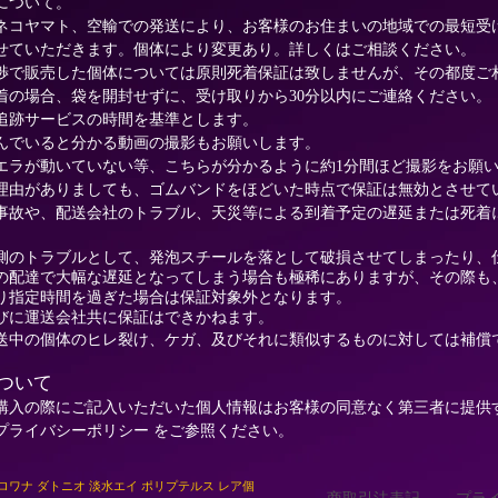
について。
ネコヤマト、空輸での発送により、お客様のお住まいの地域での最短受
せていただきます。個体により変更あり。詳しくはご相談ください。
渉で販売した個体については原則死着保証は致しませんが、その都度ご
着の場合、袋を開封せずに、受け取りから30分以内にご連絡ください。
追跡サービスの時間を基準とします。
んでいると分かる動画の撮影もお願いします。
エラが動いていない等、こちらが分かるように約1分間ほど撮影をお願
理由がありましても、ゴムバンドをほどいた時点で保証は無効とさせて
事故や、配送会社のトラブル、天災等による到着予定の遅延または死着
側のトラブルとして、発泡スチールを落として破損させてしまったり、
の配達で大幅な遅延となってしまう場合も極稀にありますが、その際も
り指定時間を過ぎた場合は保証対象外となります。
びに運送会社共に保証はできかねます。
送中の個体のヒレ裂け、ケガ、及びそれに類似するものに対しては補償
ついて
購入の際にご記入いただいた個人情報はお客様の同意なく第三者に提供
プライバシーポリシー をご参照ください。
アロワナ ダトニオ 淡水エイ ポリプテルス レア個