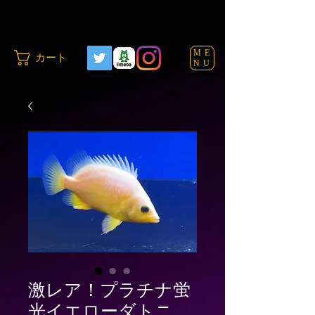
ME
カート
NU
激レア！プラチナ蛍
光イエローダトニ