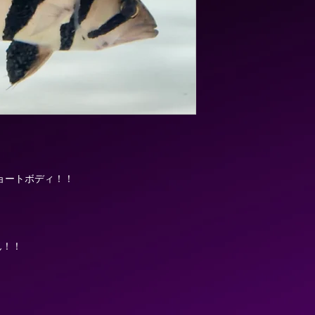
ョートボディ！！
！
ん！！