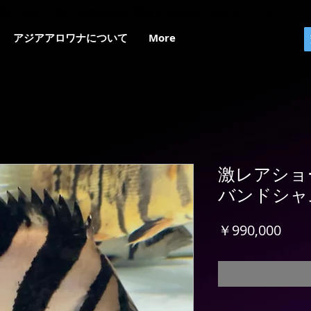
国へ発送可能！特殊個体の通販はWraithにお任せください！
アジアアロワナについて
More
激レアショ
バンドシャム
価
￥990,000
格