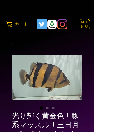
ME
カート
NU
光り輝く黄金色！豚
系マッスル！三日月