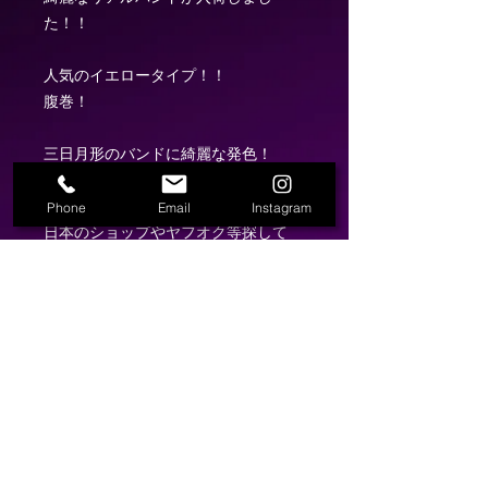
た！！

人気のイエロータイプ！！

腹巻！

三日月形のバンドに綺麗な発色！

今ではなかなか出回る事も少なくなり
ました！

Phone
Email
Instagram
日本のショップやヤフオク等探して
も、なかなかいないとおもいます！

必ず満足していただけると思います！
商取引法表記
プライバシーポリシー
TEL:
080-5293-2238